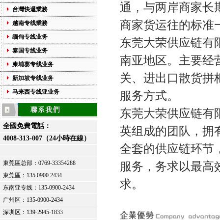
通，与两岸商家长
台灣快遞業務
商家货运往的标准
越南专线業務
缅甸专线业务
东莞大荣供应链有
泰国专线业务
南亚地区。主要经
柬埔寨专线业务
关、进出口散货拼柜
新加坡专线业务
马来西专线亚业务
服务方式。
东莞大荣供应链有
全國免費電話：
英组成的团队，拥
4008-313-007（24小時在線）
全套的供应链环节
東莞區总部：
0769-33354288
服务，务求以最高
東莞區：
135 0900 2434
求。
东南亚专线：135-0900-2434
广州区：135-0900-2434
深圳区：139-2945-1833