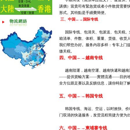
手續簡便（無須單證批文）、速度快、
講價）當貴司有緊急貨或者小件散貨需要
形式。其特點是手續費簡便。
三、中国←→国际专线
国际专线、包清关、包派送、包关税。
箱清单、件数、体积、重量、货值、收货
我们帮您办好。服务内容多样：专车上门提
缴关税。
四、中国←→越南专线
越南陸運，越南空運、越南快遞和越南
——提供貨輸方案——實體流通——目的
全方位跟足賽以及反饋信息，讓你時刻了
五、中国←→韩国专线
韩国专线、海运、空运，以时效快、价
门双清的快递服务，发货流程简捷方便为
六、中国←→柬埔寨专线