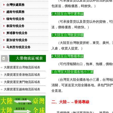
（可承接普货以及普货以外合法的貨物
台灣快遞業務
包派送，價格優惠，時效快。）
越南专线業務
2.大陸至台灣空運專線
缅甸专线业务
（可承接普货以及普货以外的貨物，可
泰国专线业务
送，價格優惠，時效快。）
柬埔寨专线业务
3.大陸至台灣散貨拼櫃
新加坡专线业务
（大陸至台灣散貨拼柜，東莞、廣州、
马来西专线亚业务
入倉，收貨人提貨。）
4.大陸至台灣整櫃專線
（可代理報關出口，拖車、拖櫃，價格
大榮貨運至台湾物流區域表
5.台灣至大陸全國各地小三通
大榮貨運至香港物流區域表
（台灣至大陸全國各地小三通，台灣地
大榮貨運至澳門物流區域表
清關，可派送至大陸全國各地。承包門到
大榮貨運至越南物流區域表
全直達。
二、大陸←→香港專線