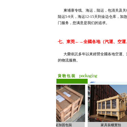
柬埔寨专线、海运，陆运，包清关及关
陆运5-9天，海运12-15天到金边仓库，
门服务，您满意是我们的追求。
七、東莞←→全國各地（汽運、空運、
大榮依託多年以來經營全國各地空運、
的物流服務。
泡袋密封包装
木架加固包裝
家具裝櫃實拍