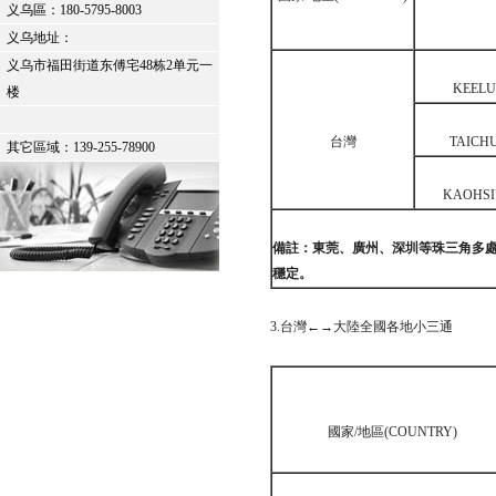
义乌區：
180-5795-8003
义乌地址：
义乌市福田街道东傅宅48栋2单元一
KEEL
楼
台灣
TAICH
其它區域：139-255-78900
KAOHS
備註：東莞、廣州、深圳等珠三角多
穩定。
3.台灣←→大陸全國各地小三通
國家/地區(COUNTRY)