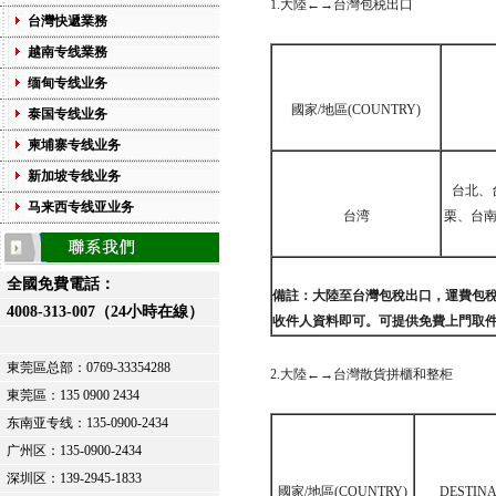
1.大陸←→台灣包税出口
台灣快遞業務
越南专线業務
缅甸专线业务
國家/地區(COUNTRY)
泰国专线业务
柬埔寨专线业务
新加坡专线业务
台北、
马来西专线亚业务
台湾
栗、台南
全國免費電話：
備註：大陸至台灣包稅出口，運費包
4008-313-007（24小時在線）
收件人資料即可。可提供免費上門取
東莞區总部：
0769-33354288
2.大陸←→台灣散貨拼櫃和整柜
東莞區：
135 0900 2434
东南亚专线：135-0900-2434
广州区：135-0900-2434
深圳区：139-2945-1833
國家/地區(COUNTRY)
DESTIN