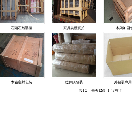
石頭石雕裝櫃
家具裝櫃實拍
木架加固
木箱密封包装
拉伸膜包装
外包装專用
共1页 每页12条
1
没有了