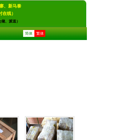
寨、新马泰
4小时在线）
仓储、派送）
简体
繁体