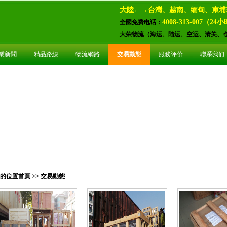
大陸←→台灣、越南、缅甸、柬埔
4008-313-007（2
全國免费电话：
大荣物流（海运、陆运、空运、清关、
業新聞
精品路線
物流網路
交易動態
服務评价
聯系我们
的位置
首頁
>>
交易動態