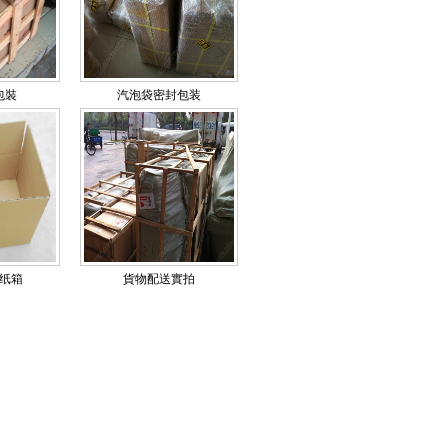
包裝
汽泡袋密封包装
纸箱
貨物配送實拍