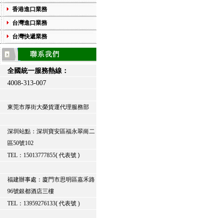
香港進口業務
台灣進口業務
台灣快遞業務
全國統一服務熱線：
4008-313-007
東莞市厚街大榮貨運代理服務部
深圳站點：深圳寶安區福永翠崗二
區50號102
TEL
：
15013777855
(
代表號 )
福建辦事處：廈門市思明區嘉禾路
96號銀都酒店三樓
TEL：13959276133
(
代表號 )