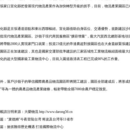
張家口宣化縣把發展現代物流產業作為加快轉型升級的抓手，目前，物流產業園區已有
化縣是京張通道節點和東出西聯樞紐。宣化縣借助自身區位、交通優勢，規劃建設沙
批現代物流產業園區。沙嶺子現代商貿服務區“擴容增量”，龐大汽貿西北總部基地項
將帶動2000人實現家門口就業；投資23億元的帝達農超對接園區也在大倉蓋鎮緊張
園區正在加速建設，其也是國家交運部批準建設的三家區域性工業物流樞紐面積最大
化的超大型國家級工業物流中心，目前入園道路清表工程已完成90%的工作量。
外，落戶沙嶺子的華信國際農產品物流園區即將開工建設，園區全部建成后，將形成集
”等為一體的農產品物流產業鏈條，輻射帶動全縣7000余農戶穩定脫貧。
載請注明來源：
大榮物流
http://www.darong56.cn
篇：
“麦德姆”今夜登陆台湾 将波及台湾等11省市
篇：
搶抓難得歷史機遇 打造國際物流中心