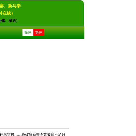
寨、新马泰
4小时在线）
仓储、派送）
简体
繁体
往來穿梭……為破解新興產業發育不足難