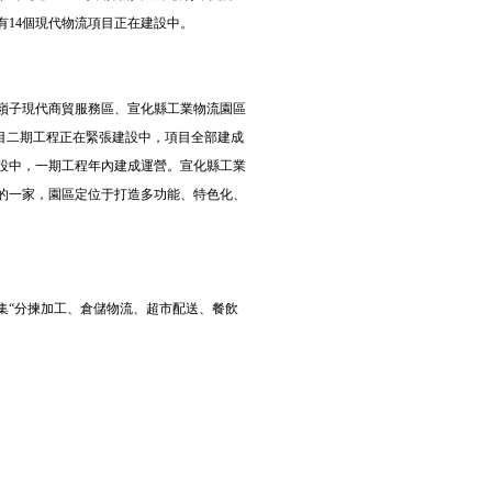
14個現代物流項目正在建設中。
嶺子現代商貿服務區、宣化縣工業物流園區
目二期工程正在緊張建設中，項目全部建成
建設中，一期工程年內建成運營。宣化縣工業
的一家，園區定位于打造多功能、特色化、
“分揀加工、倉儲物流、超市配送、餐飲