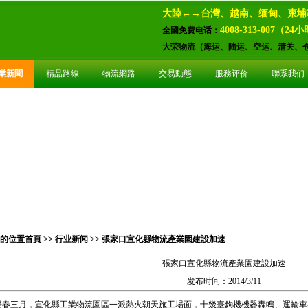
大陸←→台灣、越南、缅甸、柬埔
4008-313-007（2
全國免费电话：
大荣物流（海运、陆运、空运、清关、
業新聞
精品路線
物流網路
交易動態
服務评价
聯系我们
的位置
首頁
>>
行业新闻
>> 張家口宣化縣物流產業園建設加速
張家口宣化縣物流產業園建設加速
发布时间：2014/3/11
春三月，宣化縣工業物流園區一派熱火朝天施工場面，十幾臺鉤機機器轟鳴、運輸車