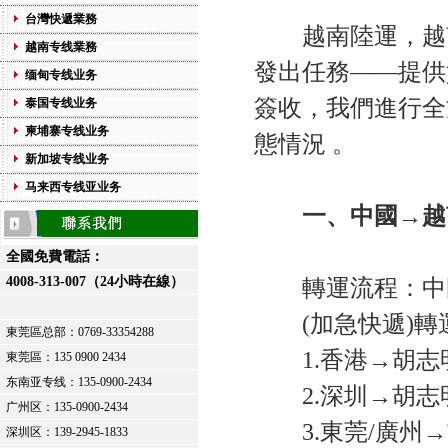
台灣快遞業務
越南陸運，越南
越南专线業務
發出任務——提供
缅甸专线业务
簽收，我們進行全
泰国专线业务
柬埔寨专线业务
態情況 。
新加坡专线业务
马来西专线亚业务
一、中國→越
全國免費電話：
4008-313-007（24小時在線）
轉運流程：中國
(加急快遞)轉
東莞區总部：
0769-33354288
1.香港→胡志明
東莞區：
135 0900 2434
东南亚专线：135-0900-2434
2.深圳→胡志明
广州区：135-0900-2434
3.東莞/廣州→
深圳区：139-2945-1833