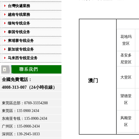
台灣快遞業務
越南专线業務
缅甸专线业务
泰国专线业务
花地玛
柬埔寨专线业务
堂区
新加坡专线业务
圣安多
马来西专线亚业务
尼堂区
大堂区
全國免費電話：
澳门
4008-313-007（24小時在線）
望德堂
区
東莞區总部：
0769-33354288
東莞區：
135 0900 2434
风顺堂
东南亚专线：135-0900-2434
区
广州区：135-0900-2434
深圳区：139-2945-1833